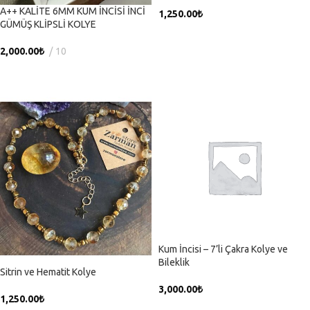
A++ KALİTE 6MM KUM İNCİSİ İNCİ
1,250.00
₺
GÜMÜŞ KLİPSLİ KOLYE
SEPETE EKLE
2,000.00
₺
10
SEPETE EKLE
Kum İncisi – 7’li Çakra Kolye ve
Bileklik
Sitrin ve Hematit Kolye
3,000.00
₺
1,250.00
₺
SEPETE EKLE