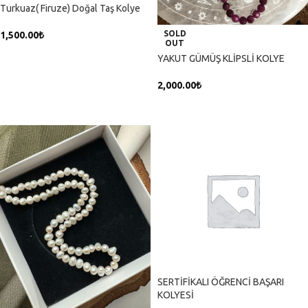
Turkuaz( Firuze) Doğal Taş Kolye
SOLD
1,500.00
₺
OUT
SEPETE EKLE
YAKUT GÜMÜŞ KLİPSLİ KOLYE
2,000.00
₺
DEVAMINI OKU
SERTİFİKALI ÖĞRENCİ BAŞARI
KOLYESİ