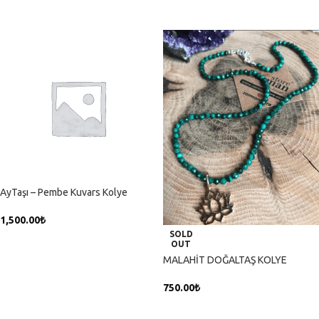
SEPETE EKLE
AyTaşı – Pembe Kuvars Kolye
1,500.00
₺
SOLD
SEPETE EKLE
OUT
MALAHİT DOĞALTAŞ KOLYE
750.00
₺
DEVAMINI OKU