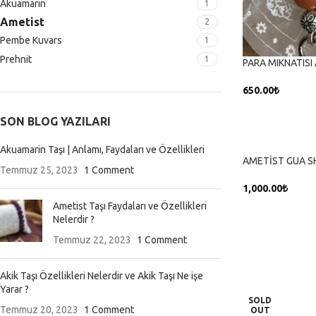
Akuamarin
1
Ametist
2
Pembe Kuvars
1
Prehnit
1
PARA MIKNATISI
650.00
₺
SEPETE EKLE
SON BLOG YAZILARI
Akuamarin Taşı | Anlamı, Faydaları ve Özellikleri
AMETİST GUA S
Temmuz 25, 2023
1 Comment
1,000.00
₺
Ametist Taşı Faydaları ve Özellikleri
SEPETE EKLE
Nelerdir ?
Temmuz 22, 2023
1 Comment
Akik Taşı Özellikleri Nelerdir ve Akik Taşı Ne işe
Yarar ?
SOLD
Temmuz 20, 2023
1 Comment
OUT