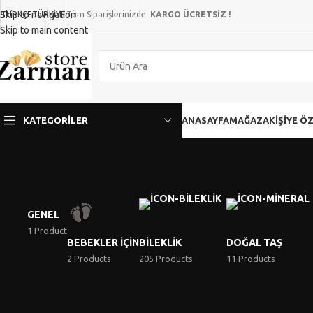
Skip to navigation
TÜRKÇE
TÜRKIYE
Tüm Siparişlerinizde
KARGO ÜCRETSİZ !
Skip to main content
KATEGORILER
ANASAYFA
MAĞAZA
KIŞIYE Ö
GENEL
1 Product
BEBEKLER İÇIN
BILEKLIK
DOĞAL TAŞ
2 Products
205 Products
11 Products