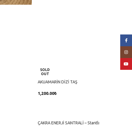
Face
Insta
YouT
SOLD
OUT
AKUAMARİN DİZİ TAŞ
1,200.00
₺
DEVAMINI OKU
ÇAKRA ENERJİ SANTRALİ – Stantlı