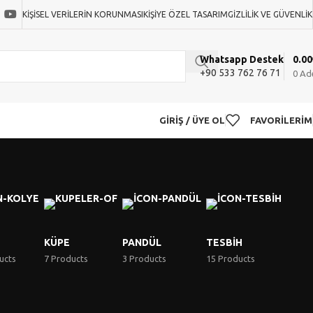
KIŞISEL VERILERIN KORUNMASI
KIŞIYE ÖZEL TASARIM
GIZLILIK VE GÜVENLIK
0.00
Whatsapp Destek
+90 533 762 76 71
0
Ad
GIRIŞ / ÜYE OL
FAVORILERIM
KÜPE
PANDÜL
TESBIH
ucts
7 Products
3 Products
15 Products