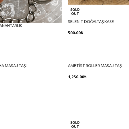
SOLD
OUT
SELENİT DOĞALTAŞ KASE
 ANAHTARLIK
500.00
₺
DEVAMINI OKU
HA MASAJ TAŞI
AMETİST ROLLER MASAJ TAŞI
1,250.00
₺
SEPETE EKLE
SOLD
OUT