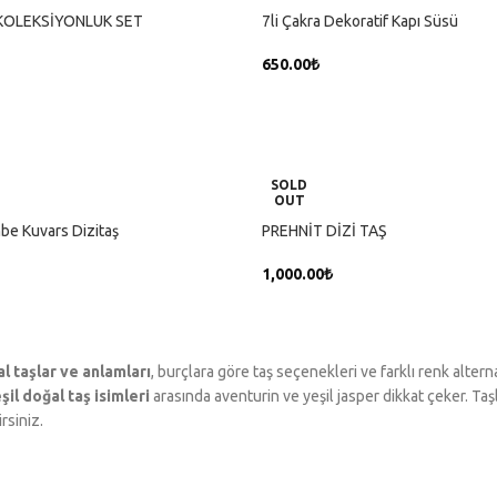
KOLEKSİYONLUK SET
7li Çakra Dekoratif Kapı Süsü
650.00
₺
U
DEVAMINI OKU
SOLD
OUT
e Kuvars Dizitaş
PREHNİT DİZİ TAŞ
1,000.00
₺
U
DEVAMINI OKU
l taşlar ve anlamları
, burçlara göre taş seçenekleri ve farklı renk alterna
şil doğal taş isimleri
arasında aventurin ve yeşil jasper dikkat çeker. Ta
rsiniz.