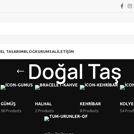
ZEL TASARIM
BLOG
KURUMSAL
İLETIŞIM
Doğal Taş
GÜMÜŞ
HALHAL
KEHRIBAR
KOLYE
38 Products
2 Products
8 Products
54 Prod