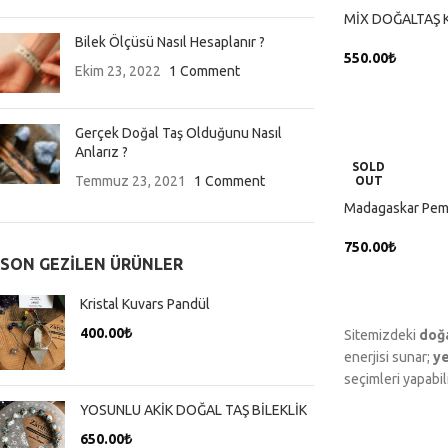
MİX DOĞALTAŞ 
Bilek Ölçüsü Nasıl Hesaplanır ?
550.00
₺
Ekim 23, 2022
1 Comment
DEVAMINI OK
Gerçek Doğal Taş Olduğunu Nasıl
Anlarız ?
SOLD
Temmuz 23, 2021
1 Comment
OUT
Madagaskar Pemb
750.00
₺
SON GEZILEN ÜRÜNLER
DEVAMINI OK
Kristal Kuvars Pandül
400.00
₺
Sitemizdeki
doğa
enerjisi sunar;
ye
seçimleri yapabili
YOSUNLU AKİK DOĞAL TAŞ BİLEKLİK
650.00
₺