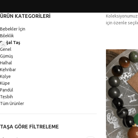
ÜRÜN KATEGORILERI
Koleksiyonumuzdak
için özenle seçi
Bebekler İçin
Bileklik
Doğal Taş
Genel
Gümüş
Halhal
Kehribar
Kolye
Küpe
Pandül
Tesbih
Tüm Ürünler
TAŞA GÖRE FILTRELEME