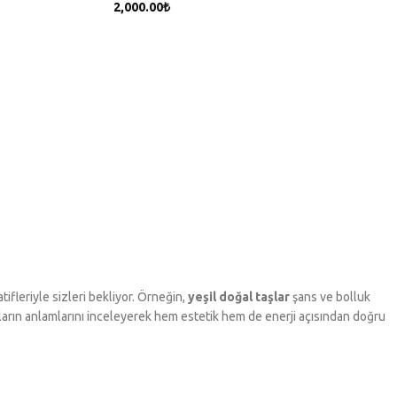
2,000.00
₺
SEPETE EKLE
tifleriyle sizleri bekliyor. Örneğin,
yeşil doğal taşlar
şans ve bolluk
şların anlamlarını inceleyerek hem estetik hem de enerji açısından doğru