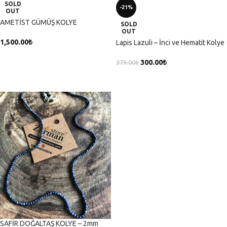
SOLD
-21%
OUT
AMETİST GÜMÜŞ KOLYE
SOLD
OUT
1,500.00
₺
Lapis Lazuli – İnci ve Hematit Kolye
DEVAMINI OKU
300.00
₺
379.00
₺
DEVAMINI OKU
SAFİR DOĞALTAŞ KOLYE – 2mm