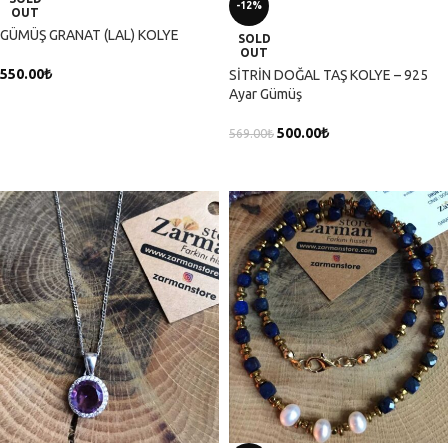
-12%
OUT
GÜMÜŞ GRANAT (LAL) KOLYE
SOLD
OUT
550.00
₺
SİTRİN DOĞAL TAŞ KOLYE – 925
Ayar Gümüş
DEVAMINI OKU
500.00
₺
569.00
₺
DEVAMINI OKU