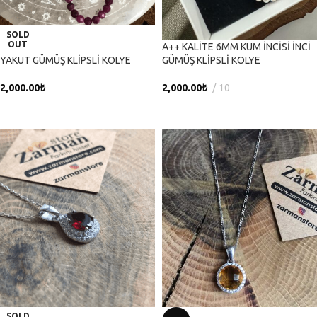
SOLD
OUT
A++ KALİTE 6MM KUM İNCİSİ İNCİ
YAKUT GÜMÜŞ KLİPSLİ KOLYE
GÜMÜŞ KLİPSLİ KOLYE
2,000.00
₺
2,000.00
₺
10
DEVAMINI OKU
SEPETE EKLE
SOLD