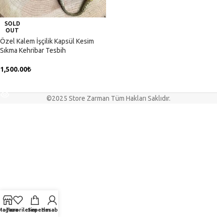
SOLD
OUT
Özel Kalem İşçilik Kapsül Kesim
Sıkma Kehribar Tesbih
1,500.00
₺
DEVAMINI OKU
©2025 Store Zarman Tüm Hakları Saklıdır.
Mağaza
Favorilerim
Sepetim
Hesabım