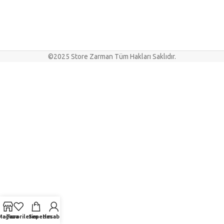
©2025 Store Zarman Tüm Hakları Saklıdır.
Mağaza
Favorilerim
Sepetim
Hesabım