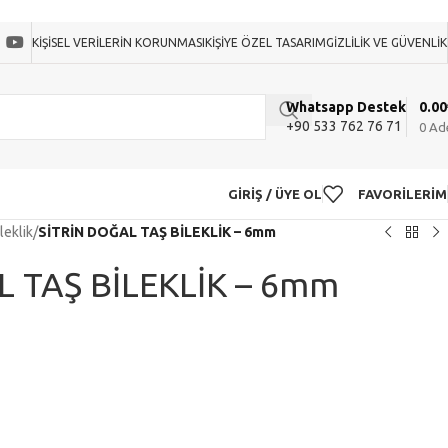
KIŞISEL VERILERIN KORUNMASI
KIŞIYE ÖZEL TASARIM
GIZLILIK VE GÜVENLIK
0.00
Whatsapp Destek
+90 533 762 76 71
0
Ad
GIRIŞ / ÜYE OL
FAVORILERIM
leklik
/
SİTRİN DOĞAL TAŞ BİLEKLİK – 6mm
L TAŞ BİLEKLİK – 6mm