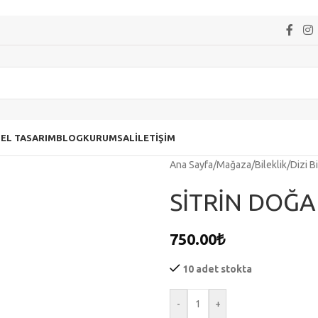
ZEL TASARIM
BLOG
KURUMSAL
İLETIŞIM
Ana Sayfa
/
Mağaza
/
Bileklik
/
Dizi Bi
SİTRİN DOĞA
750.00
₺
10 adet stokta
-
+