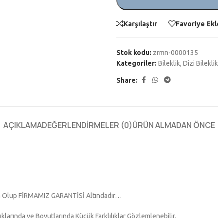
Karşılaştır
Favoriye Ekl
Stok kodu:
zrmn-0000135
Kategoriler:
Bileklik
,
Dizi Bileklik
Share:
AÇIKLAMA
DEĞERLENDIRMELER (0)
ÜRÜN ALMADAN ÖNCE
ta Olup FİRMAMIZ GARANTİSİ Altındadır…
klarında ve Boyutlarında Küçük Farklılıklar Gözlemlenebilir.