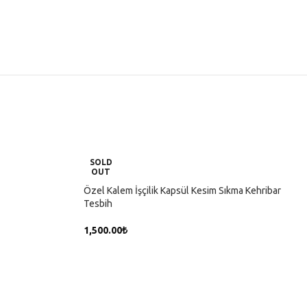
SOLD
OUT
Özel Kalem İşçilik Kapsül Kesim Sıkma Kehribar
Tesbih
1,500.00
₺
DEVAMINI OKU