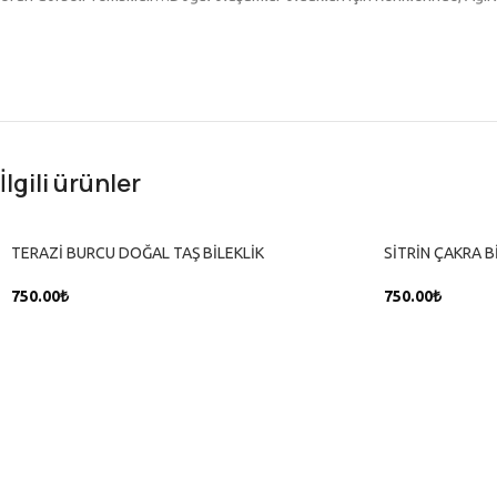
İlgili ürünler
TERAZİ BURCU DOĞAL TAŞ BİLEKLİK
SİTRİN ÇAKRA B
750.00
₺
750.00
₺
SEPETE EKLE
SEPETE EKLE