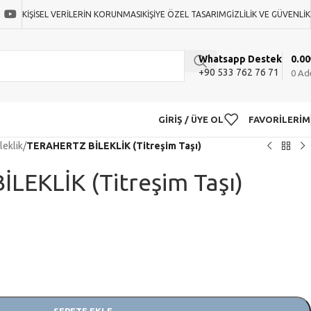
KIŞISEL VERILERIN KORUNMASI
KIŞIYE ÖZEL TASARIM
GIZLILIK VE GÜVENLIK
0.00
Whatsapp Destek
+90 533 762 76 71
0
Ad
GIRIŞ / ÜYE OL
FAVORILERIM
leklik
/
TERAHERTZ BİLEKLİK (Titreşim Taşı)
LEKLİK (Titreşim Taşı)