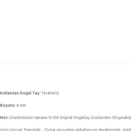
Kullanılan Doğal Taş:
Terahertz
Boyutu:
8 mm
Not:
Ürünlerimizin tamamı %100 Orijinal Doğaltaş Ürünlerden Oluşmak
Ürün Görseli Temsilidir…Doğal oluşumlar oldukları için Renklerinde, Ağırlı