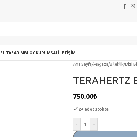
ZEL TASARIM
BLOG
KURUMSAL
İLETIŞIM
Ana Sayfa
/
Mağaza
/
Bileklik
/
Dizi Bi
TERAHERTZ Bİ
750.00
₺
24 adet stokta
-
+