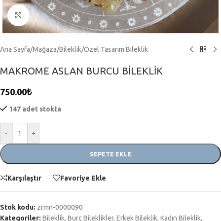
Click to enlarge
Ana Sayfa
/
Mağaza
/
Bileklik
/
Özel Tasarım Bileklik
MAKROME ASLAN BURCU BİLEKLİK
750.00
₺
147 adet stokta
-
+
SEPETE EKLE
Karşılaştır
Favoriye Ekle
Stok kodu:
zrmn-0000090
Kategoriler:
Bileklik
,
Burç Bileklikler
,
Erkek Bileklik
,
Kadın Bileklik
,