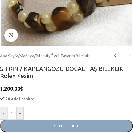
Click to enlarge
Ana Sayfa
/
Mağaza
/
Bileklik
/
Özel Tasarım Bileklik
SİTRİN / KAPLANGÖZÜ DOĞAL TAŞ BİLEKLİK –
Rolex Kesim
1,200.00
₺
20 adet stokta
-
+
SEPETE EKLE