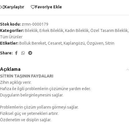
Karşılaştır
Favoriye Ekle
Stok kodu:
zrmn-0000179
Kategoriler:
Bileklik
,
Erkek Bileklik
,
Kadın Bileklik
,
Özel Tasarım Bileklik
,
Tüm Ürünler
Etiketler:
Bolluk Bereket
,
Cesaret
,
Kaplangözü
,
Özgüven
,
Sitrin
Share:
Açıklama
SİTRİN TAŞININ FAYDALARI
Zihin açıklığı verir.
Hafıza ile ilgili problemlerin çözümüne yardım eder.
Duyguların belirginleşmesini sağlar.
Problemlerin çözüm yollarını görmeyi sağlar.
Fiziksel güç ve yetenekleri artırır.
Özdenetim ve disiplin sağlar.