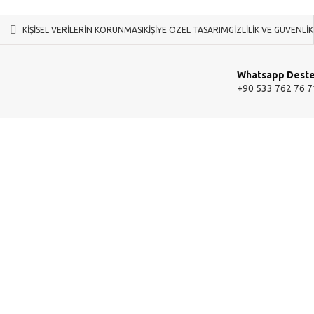
KIŞISEL VERILERIN KORUNMASI
KIŞIYE ÖZEL TASARIM
GIZLILIK VE GÜVENLIK
Whatsapp Dest
+90 533 762 76 7