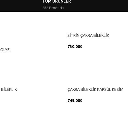
TÜM ÜRÜNLER
262 Products
SİTRİN ÇAKRA BİLEKLİK
750.00
₺
KOLYE
SEPETE EKLE
U
BİLEKLİK
ÇAKRA BİLEKLİK KAPSÜL KESİM
749.00
₺
SEPETE EKLE