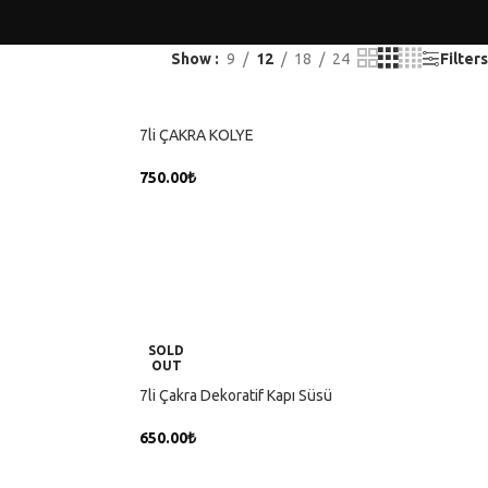
Show
9
12
18
24
Filters
7li ÇAKRA KOLYE
750.00
₺
SEPETE EKLE
SOLD
OUT
7li Çakra Dekoratif Kapı Süsü
650.00
₺
DEVAMINI OKU