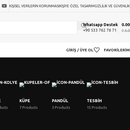
KIŞISEL VERILERIN KORUNMASI
KIŞIYE ÖZEL TASARIM
GIZLILIK VE GÜVENLIK
0.00
Whatsapp Destek
+90 533 762 76 71
0
Ad
GIRIŞ / ÜYE OL
FAVORILERIM
E
KÜPE
PANDÜL
TESBIH
ducts
7 Products
3 Products
15 Products