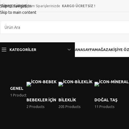
Skip to navigation
TÜRKÇE
TÜRKIYE
Tüm Siparişlerinizde
KARGO ÜCRETSİZ !
Skip to main content
KATEGORILER
ANASAYFA
MAĞAZA
KIŞIYE Ö
GENEL
1 Product
BEBEKLER İÇIN
BILEKLIK
DOĞAL TAŞ
2 Products
205 Products
11 Products