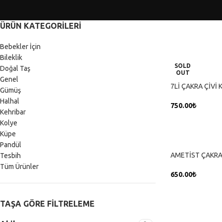
ÜRÜN KATEGORILERI
Bebekler İçin
Bileklik
SOLD
Doğal Taş
OUT
Genel
7Lİ ÇAKRA ÇİVİ 
Gümüş
Halhal
750.00
₺
Kehribar
DEVAMINI OK
Kolye
Küpe
Pandül
AMETİST ÇAKRA 
Tesbih
Tüm Ürünler
650.00
₺
SEPETE EKLE
TAŞA GÖRE FILTRELEME