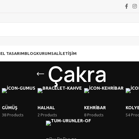
ZEL TASARIM
BLOG
KURUMSAL
İLETIŞIM
Çakra
GÜMÜŞ
HALHAL
KEHRIBAR
KOLY
38 Products
2 Products
8 Products
54 Pro