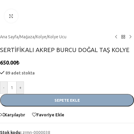
Click to enlarge
Ana Sayfa
/
Mağaza
/
Kolye
/
Kolye Ucu
SERTİFİKALI AKREP BURCU DOĞAL TAŞ KOLYE
650.00
₺
89 adet stokta
-
+
SEPETE EKLE
Karşılaştır
Favoriye Ekle
Stok kodu:
zrmn-0000038